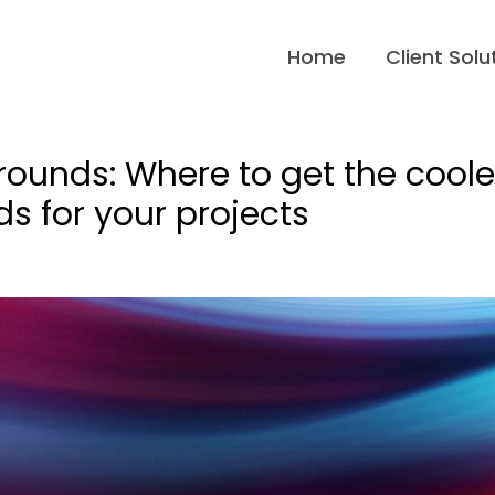
Home
Client Solu
rounds: Where to get the coole
s for your projects
ncategorized
/ By
admin