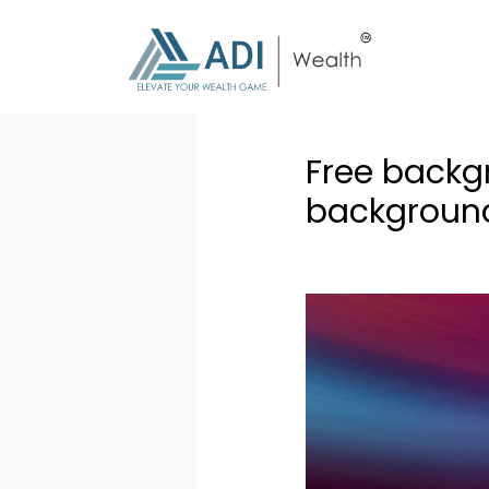
Free backg
background
Leave a Comment
/
U